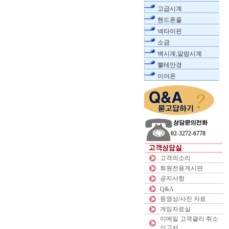
고급시계
핸드폰줄
넥타이핀
소금
벽시계,알람시계
뿔테안경
이어폰
02-3272-6778
고객의소리
회원전용게시판
공지사항
Q&A
동영상/사진 자료
게임자료실
이메일 고객괄리 취소
신고서