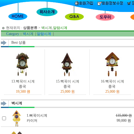
현재위치 :
상품분류
>
벽시계,알람시계
Category
::
벽시계
|
알람시계
|
Best 상품
13.뻑꾹이 시계
15.뻑꾹이 시계
16.뻑꾹이 시계
중국
중국
중국
19,500 원
25,000 원
25,000 원
벽시계
1.뻐꾹이시계
135,000 원
카이저
99,000 원