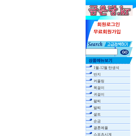
1월-12월 탄생석
반지
커풀링
목걸이
귀걸이
팔찌
발찌
셑트
순금
결혼예풀
스포츠시계