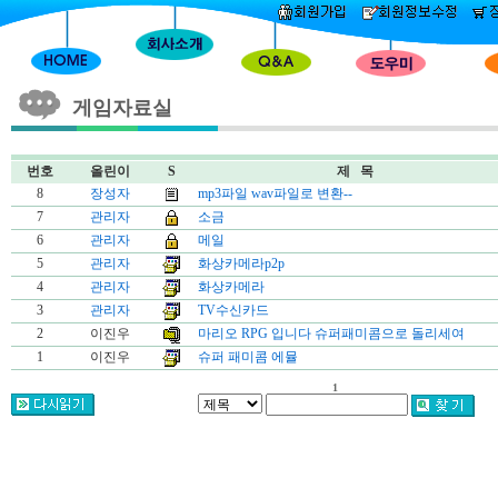
게임자료실
번호
올린이
S
제 목
8
장성자
mp3파일 wav파일로 변환--
7
관리자
소금
6
관리자
메일
5
관리자
화상카메라p2p
4
관리자
화상카메라
3
관리자
TV수신카드
2
이진우
마리오 RPG 입니다 슈퍼패미콤으로 돌리세여
1
이진우
슈퍼 패미콤 에뮬
1