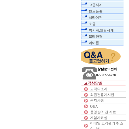
고급시계
핸드폰줄
넥타이핀
소금
벽시계,알람시계
뿔테안경
이어폰
02-3272-6778
고객의소리
회원전용게시판
공지사항
Q&A
동영상/사진 자료
게임자료실
이메일 고객괄리 취소
신고서