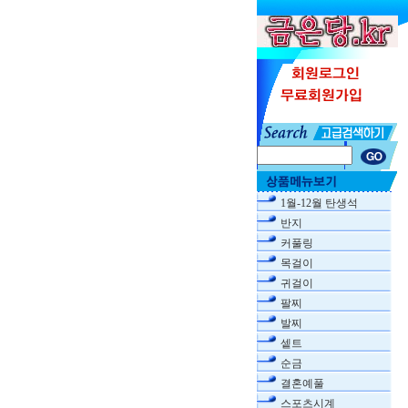
1월-12월 탄생석
반지
커풀링
목걸이
귀걸이
팔찌
발찌
셑트
순금
결혼예풀
스포츠시계